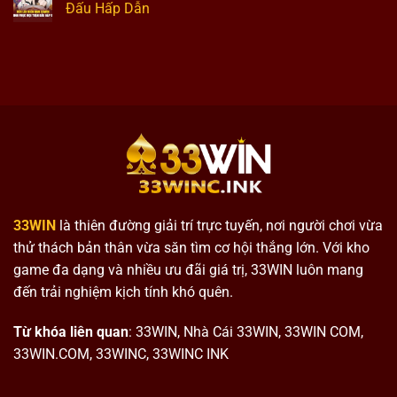
Đấu Hấp Dẫn
33WIN
là thiên đường giải trí trực tuyến, nơi người chơi vừa
thử thách bản thân vừa săn tìm cơ hội thắng lớn. Với kho
game đa dạng và nhiều ưu đãi giá trị, 33WIN luôn mang
đến trải nghiệm kịch tính khó quên.
Từ khóa liên quan
: 33WIN, Nhà Cái 33WIN, 33WIN COM,
33WIN.COM, 33WINC, 33WINC INK