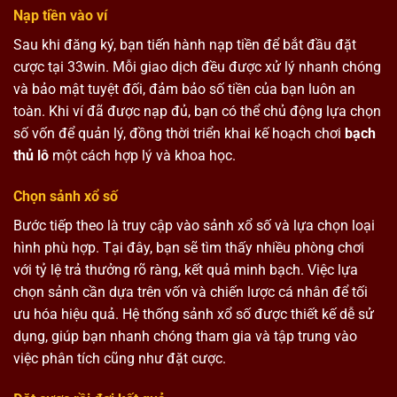
Nạp tiền vào ví
Sau khi đăng ký, bạn tiến hành nạp tiền để bắt đầu đặt
cược tại 33win. Mỗi giao dịch đều được xử lý nhanh chóng
và bảo mật tuyệt đối, đảm bảo số tiền của bạn luôn an
toàn. Khi ví đã được nạp đủ, bạn có thể chủ động lựa chọn
số vốn để quản lý, đồng thời triển khai kế hoạch chơi
bạch
thủ lô
một cách hợp lý và khoa học.
Chọn sảnh xổ số
Bước tiếp theo là truy cập vào sảnh xổ số và lựa chọn loại
hình phù hợp. Tại đây, bạn sẽ tìm thấy nhiều phòng chơi
với tỷ lệ trả thưởng rõ ràng, kết quả minh bạch. Việc lựa
chọn sảnh cần dựa trên vốn và chiến lược cá nhân để tối
ưu hóa hiệu quả. Hệ thống sảnh xổ số được thiết kế dễ sử
dụng, giúp bạn nhanh chóng tham gia và tập trung vào
việc phân tích cũng như đặt cược.