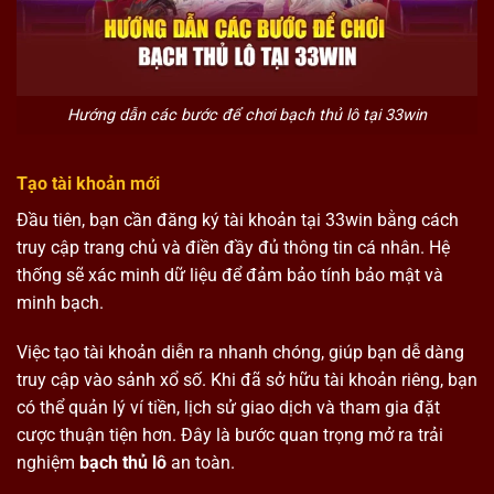
Hướng dẫn các bước để chơi bạch thủ lô tại 33win
Tạo tài khoản mới
Đầu tiên, bạn cần đăng ký tài khoản tại 33win bằng cách
truy cập trang chủ và điền đầy đủ thông tin cá nhân. Hệ
thống sẽ xác minh dữ liệu để đảm bảo tính bảo mật và
minh bạch.
Việc tạo tài khoản diễn ra nhanh chóng, giúp bạn dễ dàng
truy cập vào sảnh xổ số. Khi đã sở hữu tài khoản riêng, bạn
có thể quản lý ví tiền, lịch sử giao dịch và tham gia đặt
cược thuận tiện hơn. Đây là bước quan trọng mở ra trải
nghiệm
bạch thủ lô
an toàn.