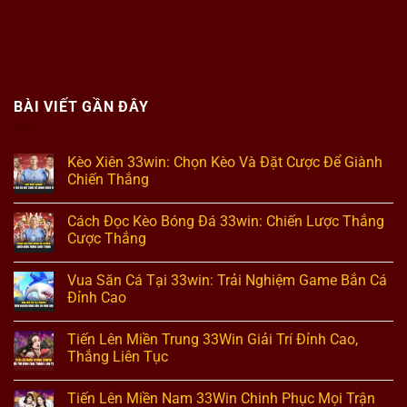
BÀI VIẾT GẦN ĐÂY
Kèo Xiên 33win: Chọn Kèo Và Đặt Cược Để Giành
Chiến Thắng
Cách Đọc Kèo Bóng Đá 33win: Chiến Lược Thắng
Cược Thắng
Vua Săn Cá Tại 33win: Trải Nghiệm Game Bắn Cá
Đỉnh Cao
Tiến Lên Miền Trung 33Win Giải Trí Đỉnh Cao,
Thắng Liên Tục
Tiến Lên Miền Nam 33Win Chinh Phục Mọi Trận