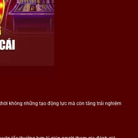
 thời không những tạo động lực mà còn tăng trải nghiệm