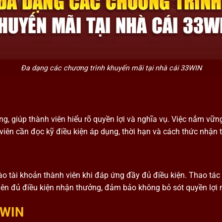
Đa dạng các chương trình khuyến mãi tại nhà cái 33WIN
ng, giúp thành viên hiểu rõ quyền lợi và nghĩa vụ. Việc nắm v
n cần đọc kỹ điều kiện áp dụng, thời hạn và cách thức nhận thư
o tài khoản thành viên khi đáp ứng đầy đủ điều kiện. Thao tác đ
iên đủ điều kiện nhận thưởng, đảm bảo không bỏ sót quyền lợi 
3WIN