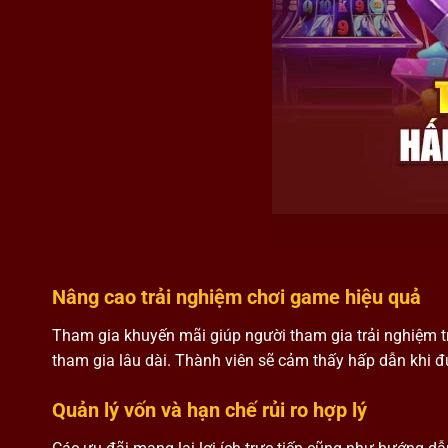
Nâng cao trải nghiệm chơi game hiệu quả
Tham gia khuyến mãi giúp người tham gia trải nghiệm tr
tham gia lâu dài. Thành viên sẽ cảm thấy hấp dẫn khi đ
Quản lý vốn và hạn chế rủi ro hợp lý