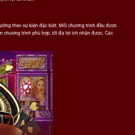
hưởng theo sự kiện đặc biệt. Mỗi chương trình đều được
n chương trình phù hợp, tối đa lợi ích nhận được. Các