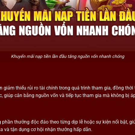
Khuyến mãi nạp tiền lần đầu tăng nguồn vốn nhanh chóng
 giảm thiểu rủi ro tài chính trong quá trình tham gia, đồng thời
, giúp cân bằng nguồn vốn và tiếp tục tham gia mà không bị áp 
hần thưởng độc đáo theo từng dịp lễ hoặc sự kiện nổi bật, giú
ia và tận dụng cơ hội nhận thưởng hấp dẫn.