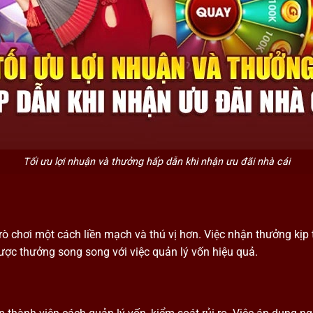
Tối ưu lợi nhuận và thưởng hấp dẫn khi nhận ưu đãi nhà cái
ò chơi một cách liền mạch và thú vị hơn. Việc nhận thưởng kịp
ược thưởng song song với việc quản lý vốn hiệu quả.