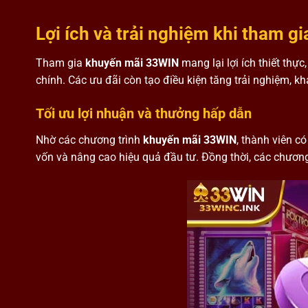
Lợi ích và trải nghiệm khi tham 
Tham gia
khuyến mãi 33WIN
mang lại lợi ích thiết thự
chính. Các ưu đãi còn tạo điều kiện tăng trải nghiệm, kh
Tối ưu lợi nhuận và thưởng hấp dẫn
Nhờ các chương trình
khuyến mãi 33WIN
, thành viên c
vốn và nâng cao hiệu quả đầu tư. Đồng thời, các chương 