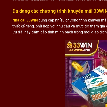
Đa dạng các chương trình khuyến mãi 33WI
Nhà cái 33WIN
cung cấp nhiều chương trình khuyến mãi 
thiết kế riêng, phù hợp với nhu cầu và mức độ tham gia 
ưu đãi này đảm bảo tính minh bạch trong mọi giao dịch,