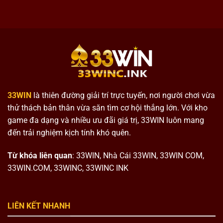
33WIN
là thiên đường giải trí trực tuyến, nơi người chơi vừa
thử thách bản thân vừa săn tìm cơ hội thắng lớn. Với kho
game đa dạng và nhiều ưu đãi giá trị, 33WIN luôn mang
đến trải nghiệm kịch tính khó quên.
Từ khóa liên quan
: 33WIN, Nhà Cái 33WIN, 33WIN COM,
33WIN.COM, 33WINC, 33WINC INK
LIÊN KẾT NHANH