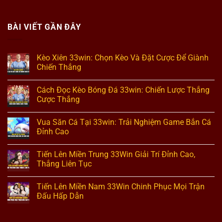
BÀI VIẾT GẦN ĐÂY
Kèo Xiên 33win: Chọn Kèo Và Đặt Cược Để Giành
Chiến Thắng
Cách Đọc Kèo Bóng Đá 33win: Chiến Lược Thắng
Cược Thắng
Vua Săn Cá Tại 33win: Trải Nghiệm Game Bắn Cá
Đỉnh Cao
Tiến Lên Miền Trung 33Win Giải Trí Đỉnh Cao,
Thắng Liên Tục
Tiến Lên Miền Nam 33Win Chinh Phục Mọi Trận
Đấu Hấp Dẫn