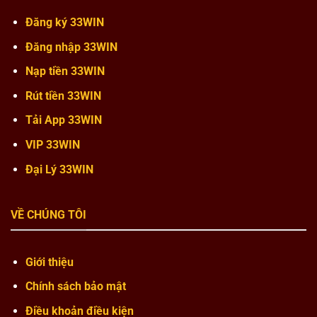
Đăng ký 33WIN
Đăng nhập 33WIN
Nạp tiền 33WIN
Rút tiền 33WIN
Tải App 33WIN
VIP 33WIN
Đại Lý 33WIN
VỀ CHÚNG TÔI
Giới thiệu
Chính sách bảo mật
Điều khoản điều kiện