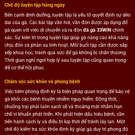
Chế độ luyện tập hàng ngày
Bên cạnh dinh dưỡng, luyện tập là yếu tố quyết định sự dẻo
dai của gà. Các bài tập vần hơi, vần đòn được áp dụng để
gà quen với việc di chuyển và ra đòn
đá gà 33WIN
chính
xác. Sự kiên trì trong luyện tập giúp gà nâng cao khả năng
chịu đòn và phản xạ linh hoạt. Mỗi buổi tập cần được sắp
xếp khoa học, tránh quá sức để gà không bị chấn thương.
Thời gian nghỉ ngơi hợp lý sau luyện tập cũng quan trọng
để cơ thể hồi phục.
Chăm sóc sức khỏe và phòng bệnh
Việc tiêm phòng định kỳ là biện pháp quan trọng để bảo vệ
gà khỏi các bệnh truyền nhiễm nguy hiểm. Đồng thời,
chuồng trại phải luôn sạch sẽ và thoáng mát nhằm hạn
chế vi khuẩn phát triển. Khi phát hiện dấu hiệu bệnh, cần
tiến hành cách ly và điều trị kịp thời để tránh lây lan. Một
chế độ kiểm tra sức khỏe định kỳ giúp gà duy trì phong độ