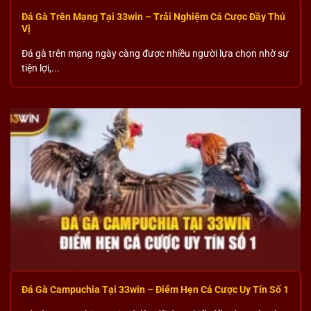
Đá Gà Trên Mạng Tại 33win – Trải Nghiệm Cá Cược Đầy Thú
Vị
Đá gà trên mạng ngày càng được nhiều người lựa chọn nhờ sự
tiện lợi,...
Đá Gà Campuchia Tại 33win – Điểm Hẹn Cá Cược Uy Tín Số 1