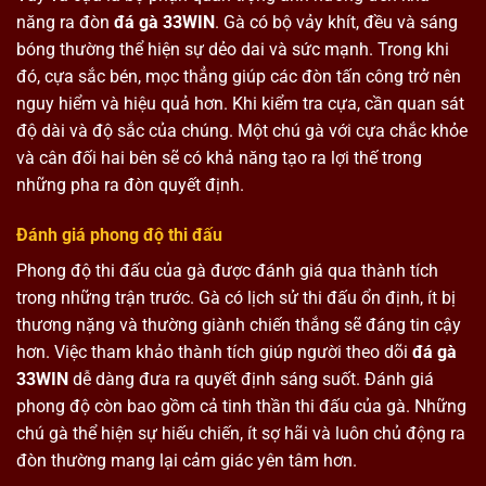
năng ra đòn
đá gà 33WIN
. Gà có bộ vảy khít, đều và sáng
bóng thường thể hiện sự dẻo dai và sức mạnh. Trong khi
đó, cựa sắc bén, mọc thẳng giúp các đòn tấn công trở nên
nguy hiểm và hiệu quả hơn. Khi kiểm tra cựa, cần quan sát
độ dài và độ sắc của chúng. Một chú gà với cựa chắc khỏe
và cân đối hai bên sẽ có khả năng tạo ra lợi thế trong
những pha ra đòn quyết định.
Đánh giá phong độ thi đấu
Phong độ thi đấu của gà được đánh giá qua thành tích
trong những trận trước. Gà có lịch sử thi đấu ổn định, ít bị
thương nặng và thường giành chiến thắng sẽ đáng tin cậy
hơn. Việc tham khảo thành tích giúp người theo dõi
đá gà
33WIN
dễ dàng đưa ra quyết định sáng suốt. Đánh giá
phong độ còn bao gồm cả tinh thần thi đấu của gà. Những
chú gà thể hiện sự hiếu chiến, ít sợ hãi và luôn chủ động ra
đòn thường mang lại cảm giác yên tâm hơn.