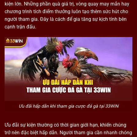
kiện lớn. Những phần quà giá trị, vòng quay may mắn hay
chương trình tích điểm thưởng luôn tạo thêm sức hút cho
người tham gia. Đây là cách để gia tăng sự kịch tính bên
cạnh trận đấu.
Ưu đãi hấp dẫn khi tham gia cược đá gà tại 33WIN
Ưu đãi sự kiện thường có thời gian giới hạn, khiến chúng
trở nên đặc biệt hấp dẫn. Người tham gia cần nhanh chóng