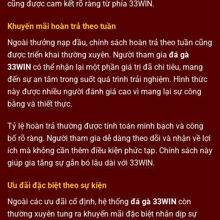
cũng được cam kết rõ ràng từ phía 33WIN.
Khuyến mãi hoàn trả theo tuần
Ngoài thưởng nạp đầu, chính sách hoàn trả theo tuần cũng
được triển khai thường xuyên. Người tham gia
đá gà
33WIN
có thể nhận lại một phần giá trị đã chi tiêu, mang
đến sự an tâm trong suốt quá trình trải nghiệm. Hình thức
này được nhiều người đánh giá cao vì mang lại sự công
bằng và thiết thực.
Tỷ lệ hoàn trả thường được tính toán minh bạch và công
bố rõ ràng. Người tham gia dễ dàng theo dõi và nhận về lợi
ích mà không cần thêm điều kiện phức tạp. Chính sách này
giúp gia tăng sự gắn bó lâu dài với 33WIN.
Ưu đãi đặc biệt theo sự kiện
Ngoài các ưu đãi cố định, hệ thống
đá gà 33WIN
còn
thường xuyên tung ra khuyến mãi đặc biệt nhân dịp sự