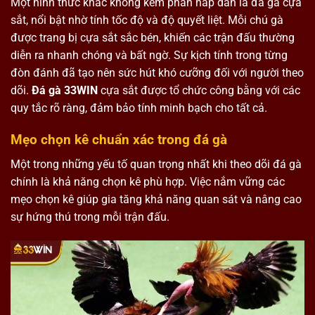
Một hình thức khác không kém phần hấp dẫn là đá gà cựa
sắt, nổi bật nhờ tính tốc độ và độ quyết liệt. Mỗi chú gà
được trang bị cựa sắt sắc bén, khiến các trận đấu thường
diễn ra nhanh chóng và bất ngờ. Sự kịch tính trong từng
đòn đánh đã tạo nên sức hút khó cưỡng đối với người theo
dõi.
Đá gà 33WIN
cựa sắt được tổ chức công bằng với các
quy tắc rõ ràng, đảm bảo tính minh bạch cho tất cả.
Mẹo chọn kê chuẩn xác trong đá gà
Một trong những yếu tố quan trọng nhất khi theo dõi đá gà
chính là khả năng chọn kê phù hợp. Việc nắm vững các
mẹo chọn kê giúp gia tăng khả năng quan sát và nâng cao
sự hứng thú trong mỗi trận đấu.